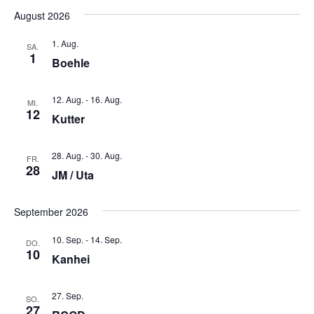
August 2026
1. Aug.
SA.
1
Boehle
12. Aug.
-
16. Aug.
MI.
12
Kutter
28. Aug.
-
30. Aug.
FR.
28
JM / Uta
September 2026
10. Sep.
-
14. Sep.
DO.
10
Kanhei
27. Sep.
SO.
27