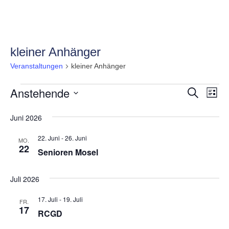
kleiner Anhänger
Veranstaltungen
kleiner Anhänger
Veranstaltungen
Anstehende
Veranst
Ver
Suche
Liste
Ans
Suche
Datum
wählen.
Juni 2026
Nav
und
Ansicht
22. Juni
-
26. Juni
MO.
22
Senioren Mosel
Navigat
Juli 2026
17. Juli
-
19. Juli
FR.
17
RCGD