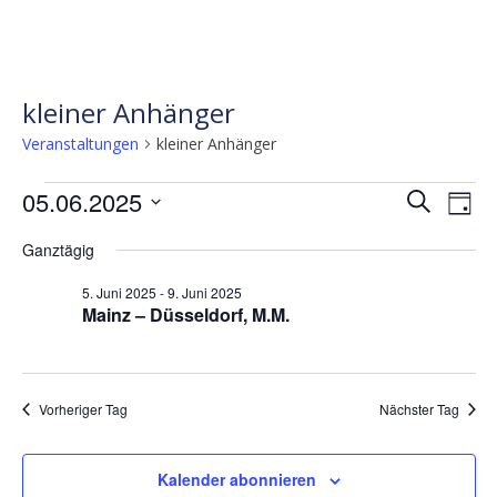
kleiner Anhänger
Veranstaltungen
kleiner Anhänger
Veranstaltungen
Verans
Ve
05.06.2025
Suche
Tag
für
Ans
Suche
Datum
Ganztägig
wählen.
Nav
5.
und
Juni
Ansicht
5. Juni 2025
-
9. Juni 2025
Mainz – Düsseldorf, M.M.
2025
Naviga
Vorheriger Tag
Nächster Tag
Kalender abonnieren