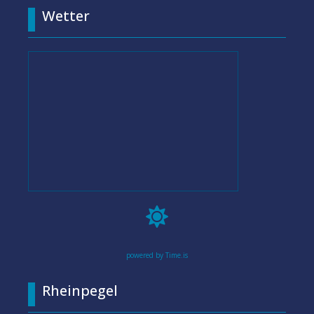
Wetter

powered by Time.is
Rheinpegel