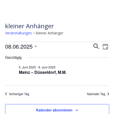
kleiner Anhänger
Veranstaltungen
kleiner Anhänger
Veranstaltungen
Verans
Ve
08.06.2025
Suche
Tag
für
Ans
Suche
Datum
Ganztägig
wählen.
Nav
8.
und
Juni
Ansicht
5. Juni 2025
-
9. Juni 2025
Mainz – Düsseldorf, M.M.
2025
Naviga
Vorheriger Tag
Nächster Tag
Kalender abonnieren