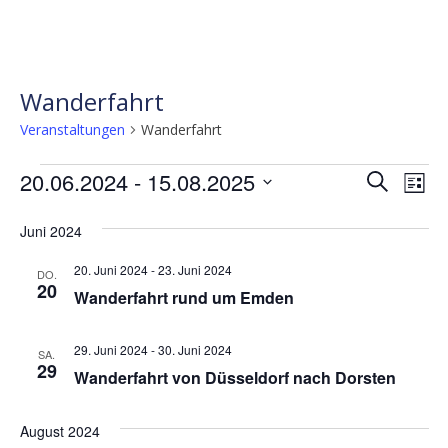
Wanderfahrt
Veranstaltungen
Wanderfahrt
Veranstaltungen
Verans
Ve
20.06.2024
 - 
15.08.2025
Suche
Liste
Ans
Suche
Datum
wählen.
Nav
Juni 2024
und
Ansicht
20. Juni 2024
-
23. Juni 2024
DO.
20
Naviga
Wanderfahrt rund um Emden
29. Juni 2024
-
30. Juni 2024
SA.
29
Wanderfahrt von Düsseldorf nach Dorsten
August 2024