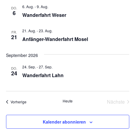
6. Aug.
-
9. Aug.
DO.
6
Wanderfahrt Weser
21. Aug.
-
23. Aug.
FR.
21
Anfänger-Wanderfahrt Mosel
September 2026
24. Sep.
-
27. Sep.
DO.
24
Wanderfahrt Lahn
Heute
Nächste
Veranstaltungen
Vorherige
Veransta
Kalender abonnieren