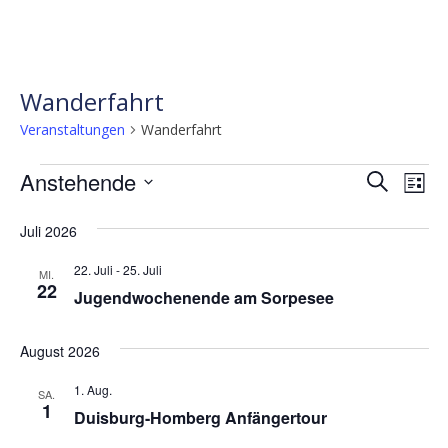
Wanderfahrt
Veranstaltungen
Wanderfahrt
Veranstaltungen
Verans
Ve
Anstehende
Suche
Liste
Ans
Suche
Datum
wählen.
Nav
Juli 2026
und
Ansicht
22. Juli
-
25. Juli
MI.
22
Naviga
Jugendwochenende am Sorpesee
August 2026
1. Aug.
SA.
1
Duisburg-Homberg Anfängertour