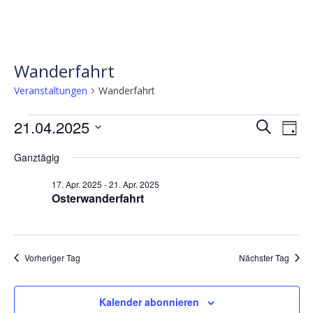
Wanderfahrt
Veranstaltungen
Wanderfahrt
Veranstaltungen
Verans
Ve
21.04.2025
Suche
Tag
für
Ans
Suche
Datum
Ganztägig
wählen.
Nav
21.
und
Apr.
Ansicht
17. Apr. 2025
-
21. Apr. 2025
Osterwanderfahrt
2025
Naviga
Vorheriger Tag
Nächster Tag
Kalender abonnieren