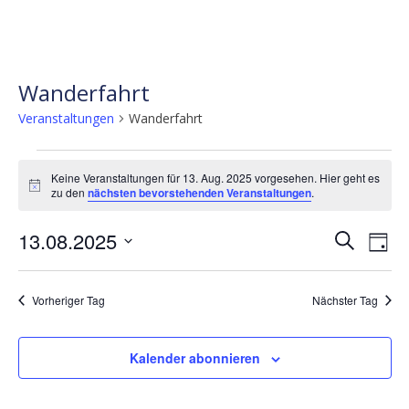
Wanderfahrt
Veranstaltungen
Wanderfahrt
Veranstaltungen
Keine Veranstaltungen für 13. Aug. 2025 vorgesehen. Hier geht es
für
Hinweis
zu den
nächsten bevorstehenden Veranstaltungen
.
13.
Verans
Ve
13.08.2025
Aug.
Suche
Tag
Ans
Suche
Datum
2025
wählen.
Nav
und
Vorheriger Tag
Nächster Tag
Ansicht
Naviga
Kalender abonnieren