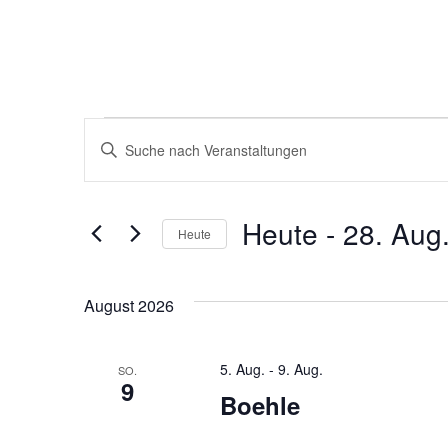
Veranstaltungen
Veranstaltungen
Bitte
Schlüsselwort
Suche
eingeben.
und
Suche
Heute
 - 
28. Aug
nach
Heute
Ansichten,
Veranstaltungen
Datum
Schlüsselwort.
Navigation
wählen.
August 2026
5. Aug.
-
9. Aug.
SO.
9
Boehle