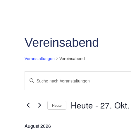
Vereinsabend
Veranstaltungen
Vereinsabend
Veranstaltungen
Veranstaltungen
Bitte
Schlüsselwort
Suche
eingeben.
und
Suche
Heute
 - 
27. Okt.
nach
Heute
Ansichten,
Veranstaltungen
Datum
Schlüsselwort.
Navigation
wählen.
August 2026