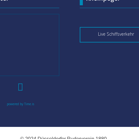
Live Schiffsverkehr

powered by Time.is
© 2024 Düsseldorfer Ruderverein 1880