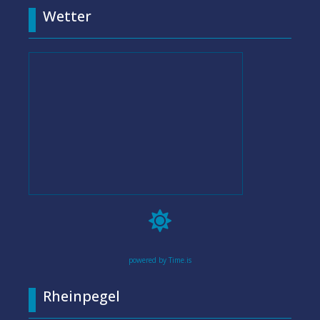
Wetter

powered by Time.is
Rheinpegel