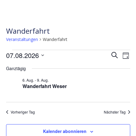
Wanderfahrt
Veranstaltungen
Wanderfahrt
Veranstaltungen
Verans
Ve
07.08.2026
Suche
Tag
für
Ans
Suche
Datum
Ganztägig
wählen.
Nav
7.
und
Aug.
Ansicht
6. Aug.
-
9. Aug.
Wanderfahrt Weser
2026
Naviga
Vorheriger Tag
Nächster Tag
Kalender abonnieren