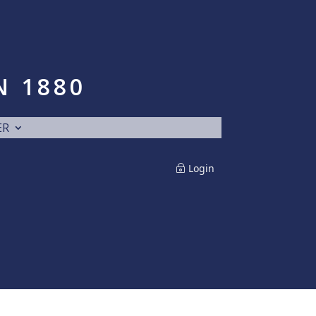
N 1880
ER
Login