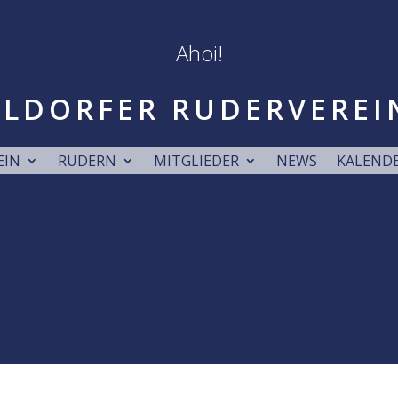
Ahoi!
LDORFER RUDERVEREI
EIN
RUDERN
MITGLIEDER
NEWS
KALEND