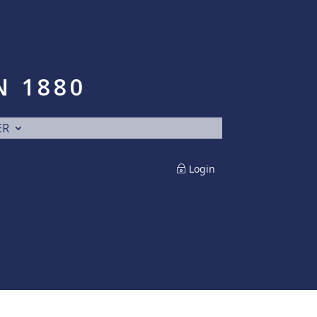
N 1880
ER
Login