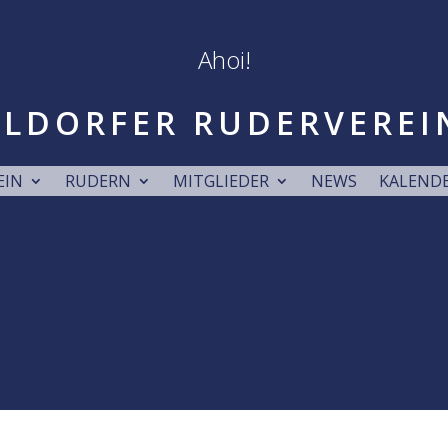
Ahoi!
LDORFER RUDERVEREI
EIN
RUDERN
MITGLIEDER
NEWS
KALEND