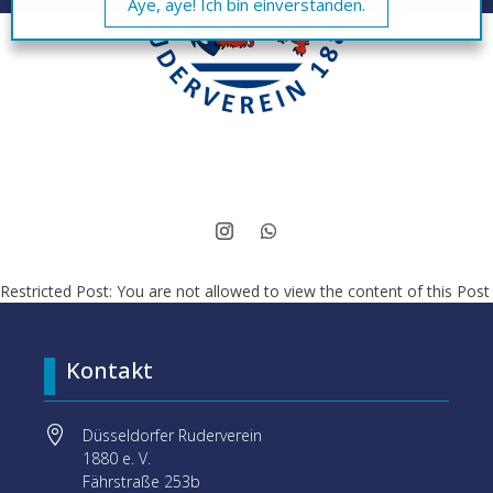
Aye, aye! Ich bin einverstanden.
Restricted Post: You are not allowed to view the content of this Post
Kontakt

Düsseldorfer Ruderverein
1880 e. V.
Fährstraße 253b