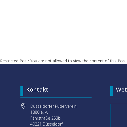
Restricted Post: You are not allowed to view the content of this Post
Kontakt
Wet

Düsseldorfer Ruderverein
1880 e. V.
Fährstraße 253b
40221 Düsseldorf