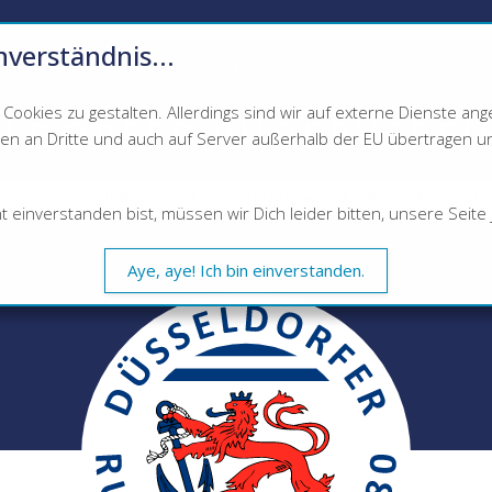
nverständnis...
Ahoi!
ookies zu gestalten. Allerdings sind wir auf externe Dienste a
LDORFER RUDERVEREI
 an Dritte und auch auf Server außerhalb der EU übertragen und 
EIN
RUDERN
MITGLIEDER
NEWS
KALEND
inverstanden bist, müssen wir Dich leider bitten, unsere Seite j
Aye, aye! Ich bin einverstanden.