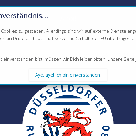
nverständnis...
Ahoi!
ookies zu gestalten. Allerdings sind wir auf externe Dienste a
LDORFER RUDERVEREI
 an Dritte und auch auf Server außerhalb der EU übertragen und 
EIN
RUDERN
MITGLIEDER
NEWS
KALEND
inverstanden bist, müssen wir Dich leider bitten, unsere Seite j
Aye, aye! Ich bin einverstanden.