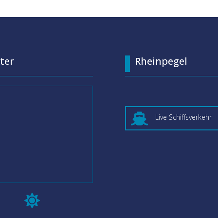
ter
Rheinpegel

Live Schiffsverkehr
