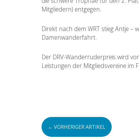
die schwere Trophäe für den 2. Pla
Mitgliedern) entgegen.
Direkt nach dem WRT stieg Antje – wi
Damenwanderfahrt.
Der DRV-Wanderruderpreis wird vo
Leistungen der Mitgliedsvereine im
←
VORHERIGER ARTIKEL