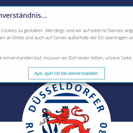
nverständnis...
Ahoi!
ookies zu gestalten. Allerdings sind wir auf externe Dienste a
LDORFER RUDERVEREI
 an Dritte und auch auf Server außerhalb der EU übertragen und 
EIN
RUDERN
MITGLIEDER
NEWS
KALEND
inverstanden bist, müssen wir Dich leider bitten, unsere Seite j
Aye, aye! Ich bin einverstanden.