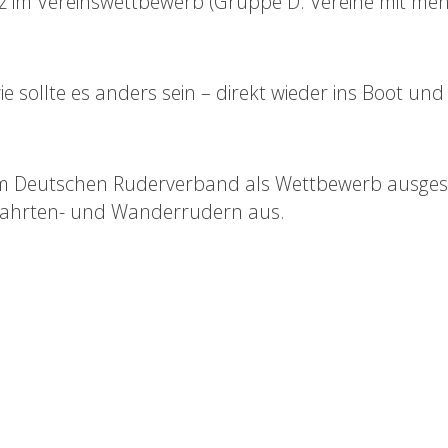
tz im Vereinswettbewerb (Gruppe D: Vereine mit me
e sollte es anders sein – direkt wieder ins Boot und 
m Deutschen Ruderverband als Wettbewerb ausgesc
 Fahrten- und Wanderrudern aus.