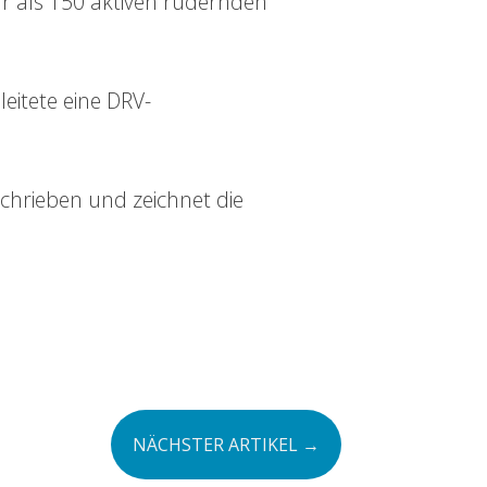
hr als 150 aktiven rudernden
leitete eine DRV-
hrieben und zeichnet die
NÄCHSTER ARTIKEL
→